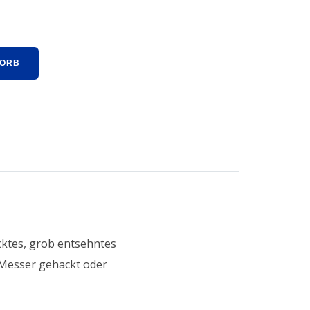
KORB
cktes, grob entsehntes
m Messer gehackt oder