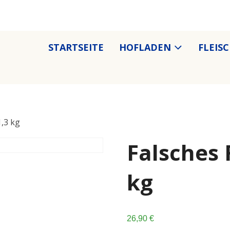
STARTSEITE
HOFLADEN
FLEIS
1,3 kg
Falsches F
kg
26,90
€