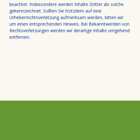
beachtet. Insbesondere werden Inhalte Dritter als solche
gekennzeichnet. Sollten Sie trotzdem auf eine
Urheberrechtsverletzung aufmerksam werden, bitten wir
um einen entsprechenden Hinweis. Bei Bekanntwerden von
Rechtsverletzungen werden wir derartige Inhalte umgehend
entfernen.