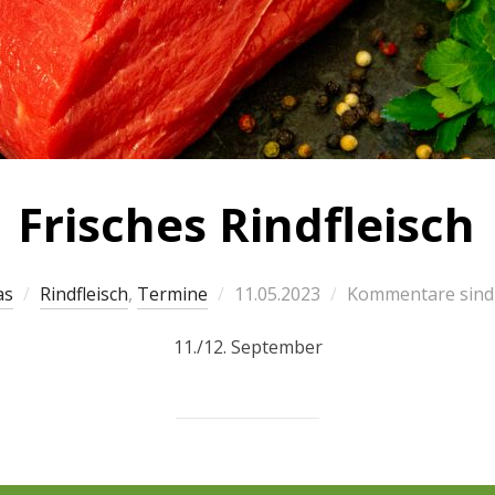
Frisches Rindfleisch
as
Rindfleisch
,
Termine
11.05.2023
Kommentare sind 
11./12. September